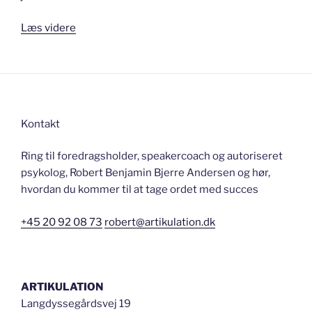
“Sælg
Læs videre
dig
selv
på
engagement”
Kontakt
Ring til foredragsholder, speakercoach og autoriseret
psykolog, Robert Benjamin Bjerre Andersen og hør,
hvordan du kommer til at tage ordet med succes
+45 20 92 08 73
robert@artikulation.dk
ARTIKULATION
Langdyssegårdsvej 19