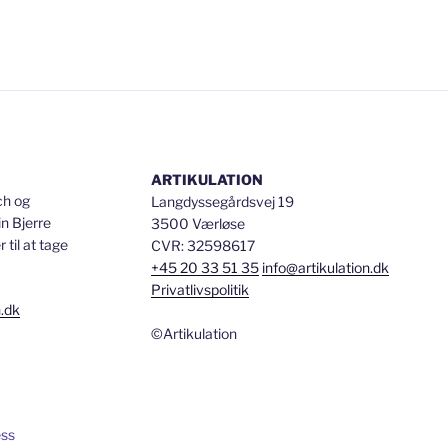
ARTIKULATION
ch og
Langdyssegårdsvej 19
n Bjerre
3500 Værløse
til at tage
CVR: 32598617
+45 20 33 51 35
info@artikulation.dk
Privatlivspolitik
n.dk
©Artikulation
ess