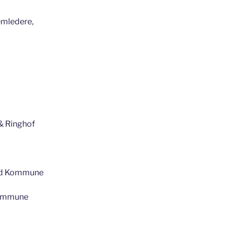
emledere,
& Ringhof
nd Kommune
Kommune