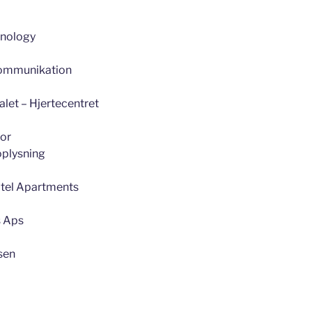
hnology
ommunikation
alet – Hjertecentret
for
plysning
otel Apartments
s Aps
lsen