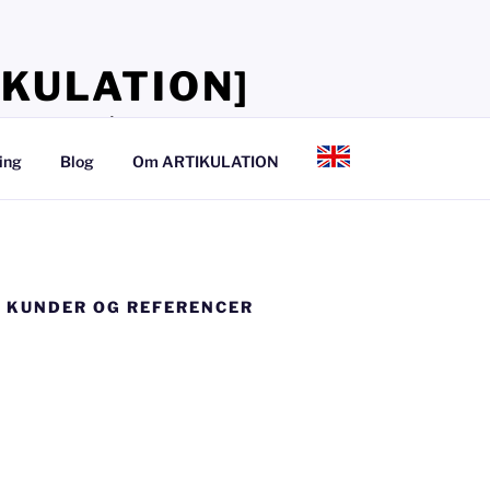
IKULATION]
lærer, at tale så det kan mærkes
ing
Blog
Om ARTIKULATION
 KUNDER OG REFERENCER