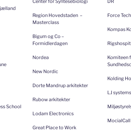
Center for Syntesebiologi
DR
sjælland
Region Hovedstaden –
Force Tec
Masterclass
Kompas K
Bigum og Co –
Formidlerdagen
Rigshospit
Nordea
Komiteen 
une
Sundhedso
New Nordic
Kolding H
Dorte Mandrup arkitekter
LJ system
Rubow arkitekter
ss School
Miljøstyre
Lodam Electronics
MocialCall
Great Place to Work