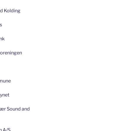
d Kolding
s
nk
oreningen
mune
synet
jær Sound and
n A/S