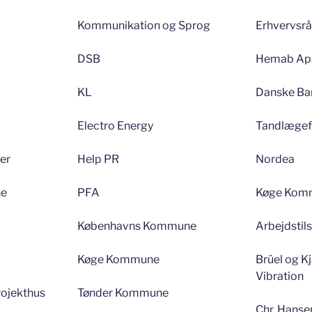
Kommunikation og Sprog
Erhvervsrå
DSB
Hemab Ap
KL
Danske Ba
Electro Energy
Tandlægef
er
Help PR
Nordea
ne
PFA
Køge Kom
Københavns Kommune
Arbejdstil
Køge Kommune
Brüel og K
Vibration
ojekthus
Tønder Kommune
Chr. Hanse