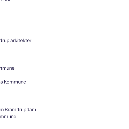
rup arkitekter
ommune
ns Kommune
onen Bramdrupdam –
Kommune