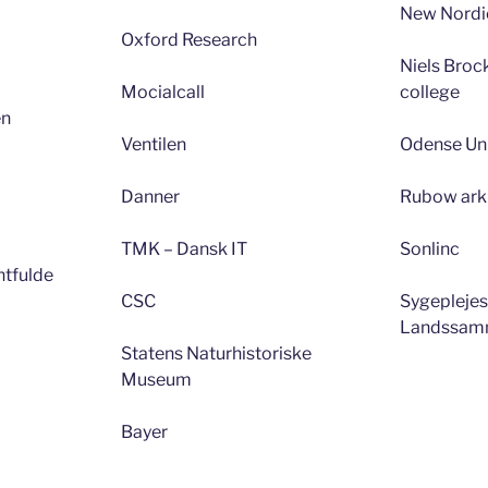
New Nordi
Oxford Research
Niels Broc
Mocialcall
college
en
Ventilen
Odense Uni
Danner
Rubow arki
TMK – Dansk IT
Sonlinc
ntfulde
CSC
Sygepleje
Landssamm
Statens Naturhistoriske
Museum
Bayer