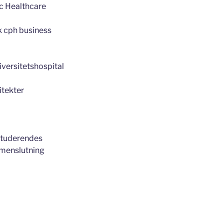
c Healthcare
k cph business
versitetshospital
tekter
studerendes
enslutning