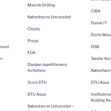
Maersk Drilling
CIBA
Københavns Universitet
Dansk IT
Cleady
Dorte Mand
Prosa
rbund
DSB
FOA
gn
Tønder K
Danske skønlitterære
forfattere
Københav
Scion DTU
DTU Aqua
DTU Aqua
Instituti
Kolding 
Københavns Universitet –