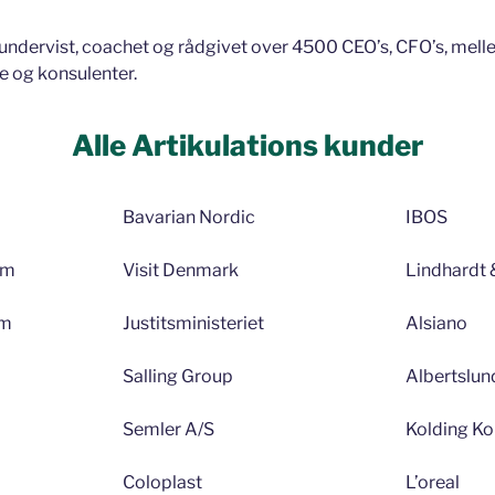
undervist, coachet og rådgivet over 4500 CEO’s, CFO’s, mell
re og konsulenter.
Alle Artikulations kunder
Bavarian Nordic
IBOS
im
Visit Denmark
Lindhardt 
um
Justitsministeriet
Alsiano
Salling Group
Albertslu
Semler A/S
Kolding 
Coloplast
L’oreal